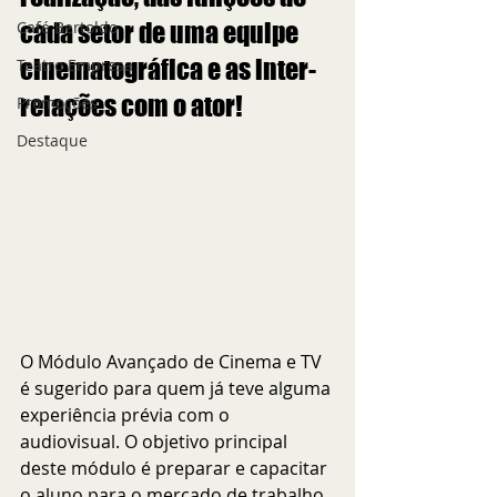
Café Bertoldo
cada setor de uma equipe 
cinematográfica e as inter-
Teatro Empresa
relações com o ator!
Promoções
Destaque
O Módulo Avançado de Cinema e TV 
é sugerido para quem já teve alguma 
experiência prévia com o 
audiovisual. O objetivo principal 
deste módulo é preparar e capacitar 
o aluno para o mercado de trabalho. 