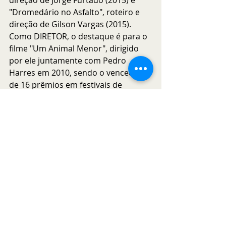
direção de Jorge Furtado (2015) e 
"Dromedário no Asfalto", roteiro e 
direção de Gilson Vargas (2015). 
Como DIRETOR, o destaque é para o 
filme "Um Animal Menor", dirigido 
por ele juntamente com Pedro 
Harres em 2010, sendo o vencedor 
de 16 prêmios em festivais de 
cinema, dentre eles: 38º Festival de 
Cinema de Gramado (Kikito de 
Melhor Atriz na Mostra Nacional e, 
na Mostra Gaúcha, prêmios de 
Melhor Filme, Melhor Roteiro e 
Melhor Fotografia). 
Saiba mais 
sobre Marcos Contreras
.