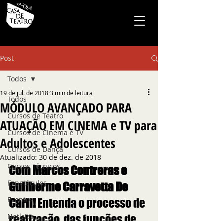
Post
Todos
19 de jul. de 2018
3 min de leitura
Todos
MÓDULO AVANÇADO PARA
Cursos de Teatro
ATUAÇÃO EM CINEMA e TV para
Cursos de Cinema e TV
Adultos e Adolescentes
Cursos de Dança
Atualizado:
30 de dez. de 2018
Cursos Técnicos
Com Marcos Contreras e 
Espetáculos
Guilherme Carravetta De 
Eventos
Carli!
 Entenda o processo de 
Notícias
realização, das funções de 