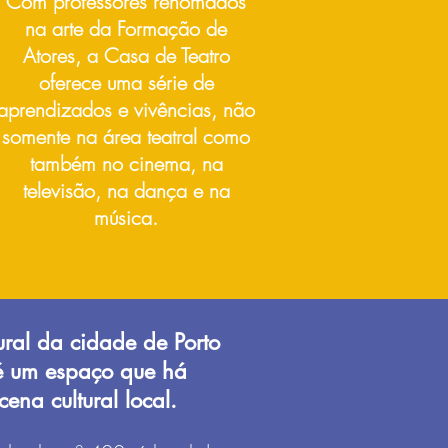
Com professores renomados
na arte da Formação de
Atores, a Casa de Teatro
oferece uma série de
aprendizados e vivências, não
somente na área teatral como
também no cinema, na
televisão, na dança e na
música.
tural da cidade de Porto
é um espaço que há
ena cultural local.