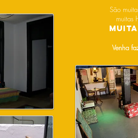
São muita
muitas h
MUITA
Venha faz