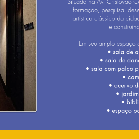
Situada na Av. Cristóvão C
formação, pesquisa, des
artística clássico da cid
e construind
Em seu amplo espaço a
•
sala de a
• sala de dan
• sala com palco p
• cam
• acervo de
• jardim
• bibl
• espaço pa