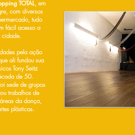
, em
opping TOTAL
egre, com diversos
permercado, tudo
 fácil acesso a
 cidade.
vidades pela ação
que ali fundou sua
icos Tony Seitz
década de 50.
oi sede de grupos
gou trabalhos de
s áreas da dança,
rtes plásticas.