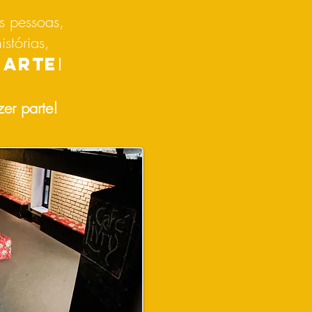
s pessoas,
istórias,
 ARTE
!
er parte!