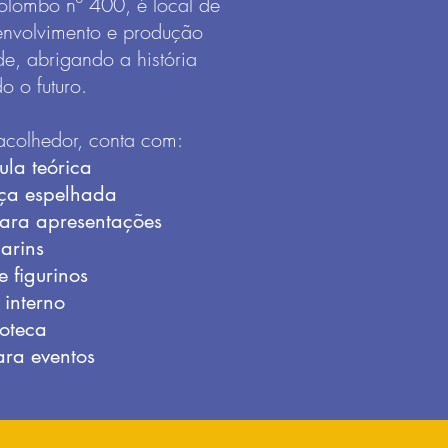
olombo nº 400, é local de
envolvimento e produção
ade, abrigando a história
o o futuro.
colhedor, conta com:
ula teórica
ça espelhada
ara apresentações
arins
 figurinos
 interno
ioteca
ra eventos