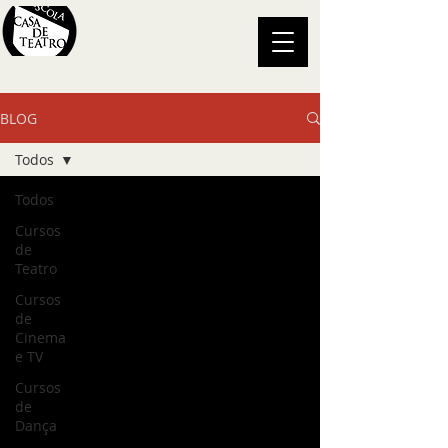
BLOG
Todos
Todos
Cursos
de
Teatro
Cursos
de
Cinema
e TV
Cursos
de
Dança