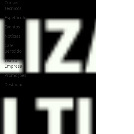
Cursos
Técnicos
Espetáculos
Eventos
Notícias
Café
Bertoldo
Teatro
Empresa
Promoções
Destaque