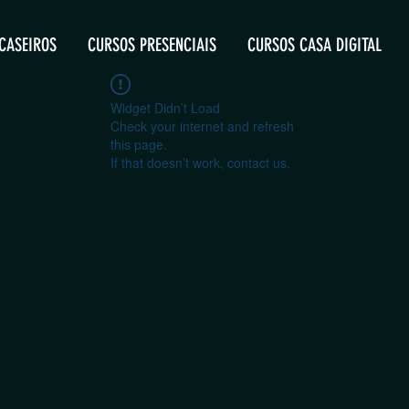
CASEIROS
CURSOS PRESENCIAIS
CURSOS CASA DIGITAL
Widget Didn’t Load
Check your internet and refresh
this page.
If that doesn’t work, contact us.