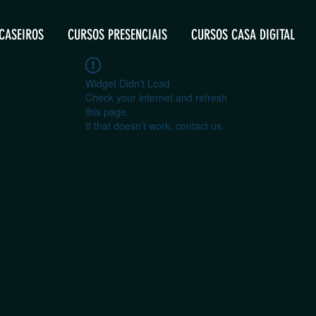
CASEIROS
CURSOS PRESENCIAIS
CURSOS CASA DIGITAL
Widget Didn’t Load
Check your internet and refresh
this page.
If that doesn’t work, contact us.