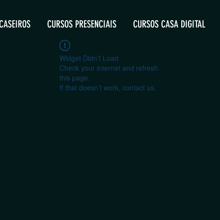
CASEIROS
CURSOS PRESENCIAIS
CURSOS CASA DIGITAL
Widget Didn’t Load
Check your internet and refresh
this page.
If that doesn’t work, contact us.