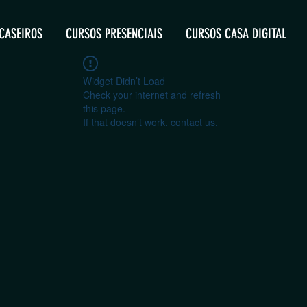
CASEIROS
CURSOS PRESENCIAIS
CURSOS CASA DIGITAL
Widget Didn’t Load
Check your internet and refresh
this page.
If that doesn’t work, contact us.