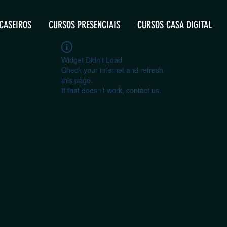
CASEIROS
CURSOS PRESENCIAIS
CURSOS CASA DIGITAL
Widget Didn’t Load
Check your internet and refresh
this page.
If that doesn’t work, contact us.