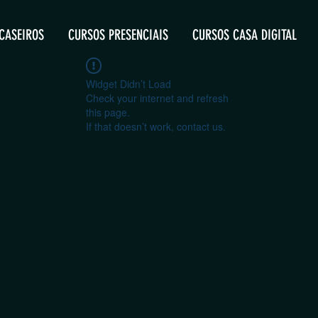
CASEIROS
CURSOS PRESENCIAIS
CURSOS CASA DIGITAL
Widget Didn’t Load
Check your internet and refresh
this page.
If that doesn’t work, contact us.