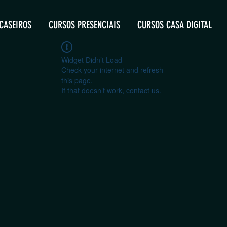
CASEIROS
CURSOS PRESENCIAIS
CURSOS CASA DIGITAL
Widget Didn’t Load
Check your internet and refresh
this page.
If that doesn’t work, contact us.