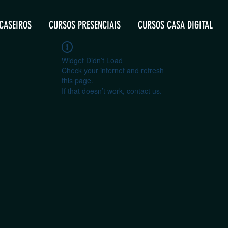
CASEIROS
CURSOS PRESENCIAIS
CURSOS CASA DIGITAL
Widget Didn’t Load
Check your internet and refresh
this page.
If that doesn’t work, contact us.