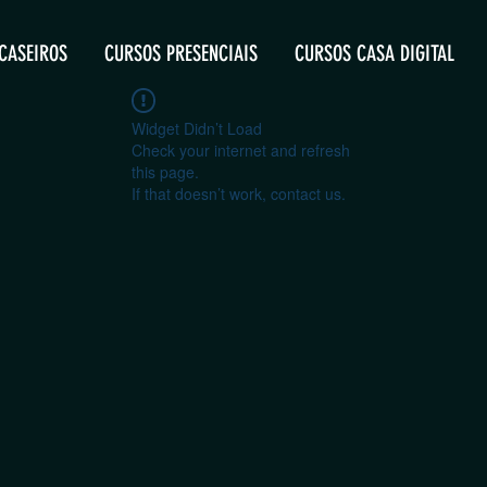
CASEIROS
CURSOS PRESENCIAIS
CURSOS CASA DIGITAL
Widget Didn’t Load
Check your internet and refresh
this page.
If that doesn’t work, contact us.