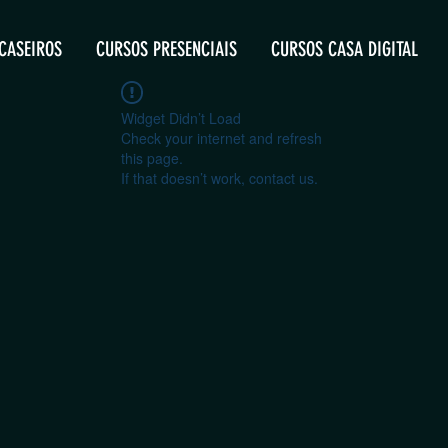
CASEIROS
CURSOS PRESENCIAIS
CURSOS CASA DIGITAL
Widget Didn’t Load
Check your internet and refresh
this page.
If that doesn’t work, contact us.