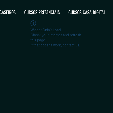
CASEIROS
CURSOS PRESENCIAIS
CURSOS CASA DIGITAL
Widget Didn’t Load
Check your internet and refresh
this page.
If that doesn’t work, contact us.