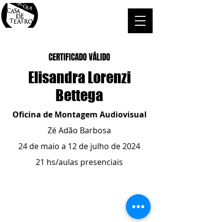
CERTIFICADO VÁLIDO
Elisandra Lorenzi
Bettega
Oficina de Montagem Audiovisual
Zé Adão Barbosa
24 de maio a 12 de julho de 2024
21 hs/aulas presenciais
ESCOLA CASA DE TEATRO
(51) 4066-8744
(51) 99915.2459
- whatsapp
contato@casadeteatropoa.com.br