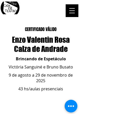
CERTIFICADO VÁLIDO
Enzo Valentin Rosa
Calza de Andrade
Brincando de Espetáculo
Victória Sanguiné e Bruno Busato
9 de agosto a 29 de novembro de
2025
43 hs/aulas presenciais
ESCOLA CASA DE TEATRO
(51) 4066-8744
(51) 99915.2459
- whatsapp