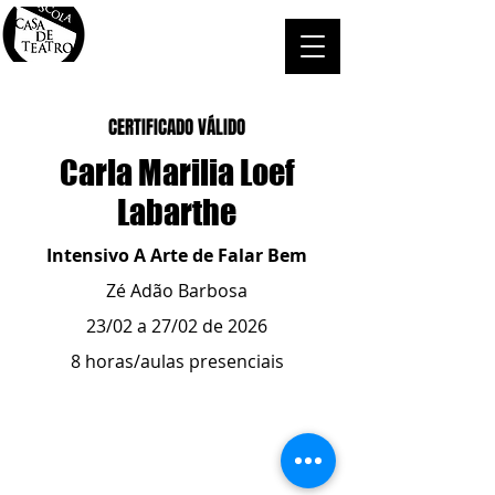
CERTIFICADO VÁLIDO
Carla Marilia Loef
Labarthe
Intensivo A Arte de Falar Bem
Zé Adão Barbosa
23/02 a 27/02 de 2026
8 horas/aulas presenciais
ESCOLA CASA DE TEATRO
(51) 4066-8744
(51) 99915.2459
- whatsapp
contato@casadeteatropoa.com.br