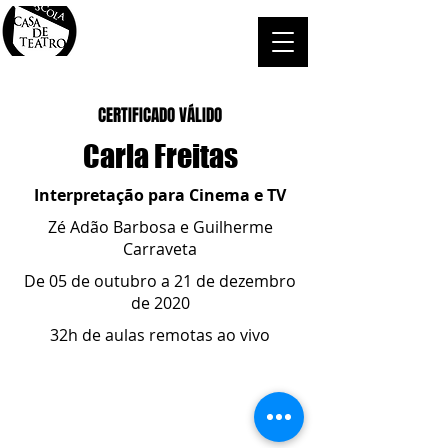
CERTIFICADO VÁLIDO
Carla Freitas
Interpretação para Cinema e TV
Zé Adão Barbosa e Guilherme
Carraveta
De 05 de outubro a 21 de dezembro
de 2020
32h de aulas remotas ao vivo
ESCOLA CASA DE TEATRO
(51) 4066-8744
(51) 99915.2459
- whatsapp