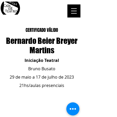
CERTIFICADO VÁLIDO
Bernardo Beier Breyer
Martins
Iniciação Teatral
Bruno Busato
29 de maio a 17 de julho de 2023
21hs/aulas presenciais
ESCOLA CASA DE TEATRO
(51) 4066-8744
(51) 99915.2459
- whatsapp
contato@casadeteatropoa.com.br