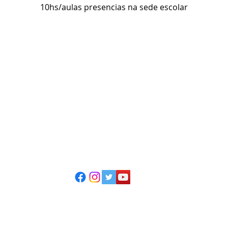
10hs/aulas presencias na sede escolar
ESCOLA CASA DE TEATRO
(51) 4066-8744
(51) 99915.2459 - whatsapp
contato@casadeteatropoa.com.br
Av. Cristóvão Colombo, 400
Porto Alegre/RS - CEP 90560-002