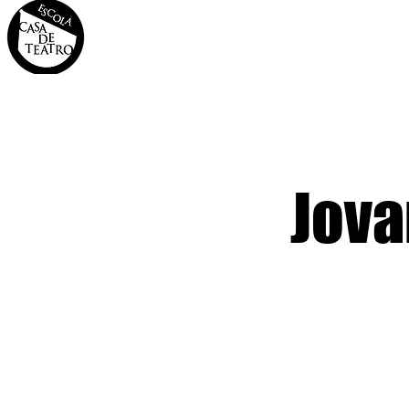
INÍCIO
A CASA
OS 
Jova