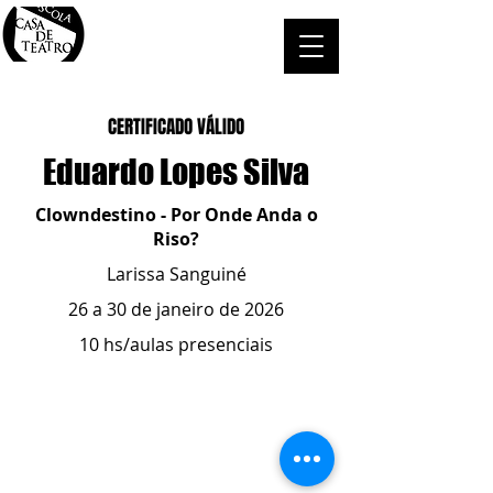
CERTIFICADO VÁLIDO
Eduardo Lopes Silva
Clowndestino - Por Onde Anda o
Riso?
Larissa Sanguiné
26 a 30 de janeiro de 2026
10 hs/aulas presenciais
ESCOLA CASA DE TEATRO
(51) 4066-8744
(51) 99915.2459
- whatsapp
contato@casadeteatropoa.com.br