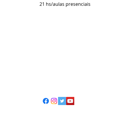
21 hs/aulas presenciais
ESCOLA CASA DE TEATRO
(51) 4066-8744
(51) 99915.2459 - whatsapp
contato@casadeteatropoa.com.br
Av. Cristóvão Colombo, 400
Porto Alegre/RS - CEP 90560-002