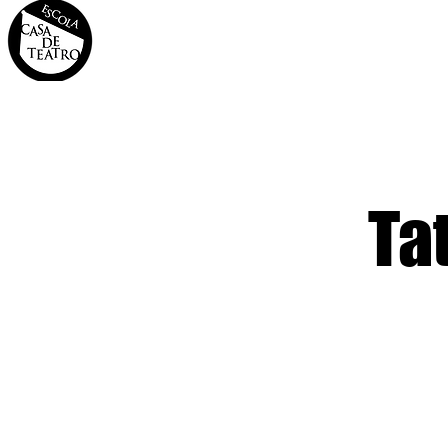
INÍCIO
A CASA
OS 
Ta