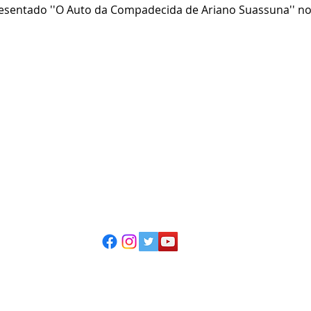
esentado ''O Auto da Compadecida de Ariano Suassuna'' nos
ESCOLA CASA DE TEATRO
(51) 4066-8744
(51) 99915.2459 - whatsapp
contato@casadeteatropoa.com.br
Av. Cristóvão Colombo, 400
Porto Alegre/RS - CEP 90560-002