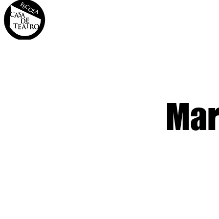
INÍCIO
A CASA
OS 
Mar