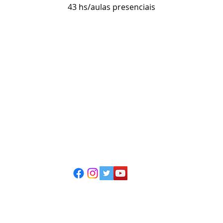
43 hs/aulas presenciais
ESCOLA CASA DE TEATRO
(51) 4066-8744
(51) 99915.2459 - whatsapp
contato@casadeteatropoa.com.br
Av. Cristóvão Colombo, 400
Porto Alegre/RS - CEP 90560-002