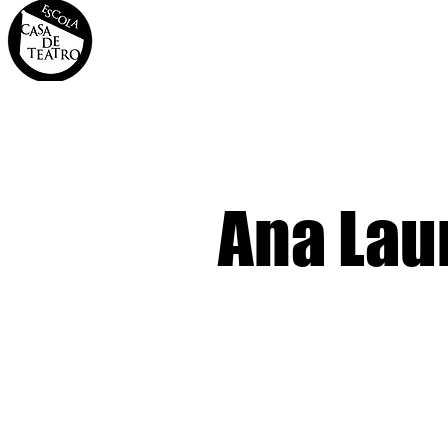
INÍCIO
A CASA
OS 
Ana Lau