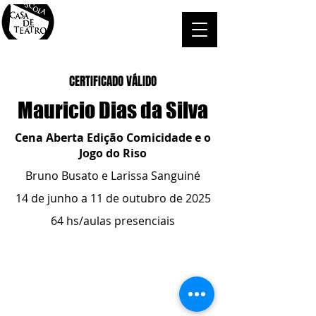
CERTIFICADO VÁLIDO
Mauricio Dias da Silva
Cena Aberta Edição Comicidade e o
Jogo do Riso
Bruno Busato e Larissa Sanguiné
14 de junho a 11 de outubro de 2025
64 hs/aulas presenciais
ESCOLA CASA DE TEATRO
(51) 4066-8744
(51) 99915.2459
- whatsapp
contato@casadeteatropoa.com.br