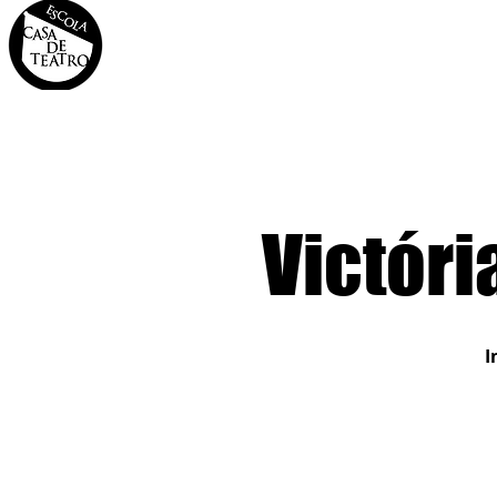
INÍCIO
A CASA
OS 
Victór
I