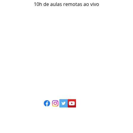
10h de aulas remotas ao vivo
ESCOLA CASA DE TEATRO
(51) 4066-8744
(51) 99915.2459 - whatsapp
contato@casadeteatropoa.com.br
Av. Cristóvão Colombo, 400
Porto Alegre/RS - CEP 90560-002