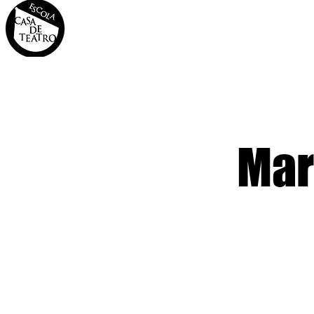
INÍCIO
A CASA
OS 
Mar