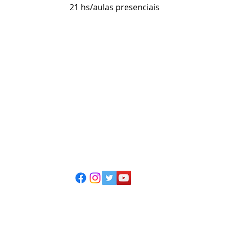
21 hs/aulas presenciais
ESCOLA CASA DE TEATRO
(51) 4066-8744
(51) 99915.2459 - whatsapp
contato@casadeteatropoa.com.br
Av. Cristóvão Colombo, 400
Porto Alegre/RS - CEP 90560-002