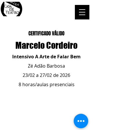
CERTIFICADO VÁLIDO
Marcelo Cordeiro
Intensivo A Arte de Falar Bem
Zé Adão Barbosa
23/02 a 27/02 de 2026
8 horas/aulas presenciais
ESCOLA CASA DE TEATRO
(51) 4066-8744
(51) 99915.2459
- whatsapp
contato@casadeteatropoa.com.br
Av. Cristóvão Colombo, 400