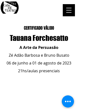
CERTIFICADO VÁLIDO
Tauana Forchesatto
A Arte da Persuasão
Zé Adão Barbosa e Bruno Busato
06 de junho a 01 de agosto de 2023
21hs/aulas presenciais
ESCOLA CASA DE TEATRO
(51) 4066-8744
(51) 99915.2459
- whatsapp
contato@casadeteatropoa.com.br
Av. Cristóvão Colombo, 400