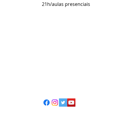
21h/aulas presenciais
ESCOLA CASA DE TEATRO
(51) 4066-8744
(51) 99915.2459 - whatsapp
contato@casadeteatropoa.com.br
Av. Cristóvão Colombo, 400
Porto Alegre/RS - CEP 90560-002