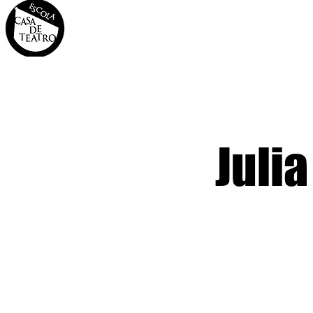
INÍCIO
A CASA
OS 
Julia