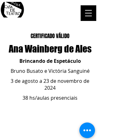
CERTIFICADO VÁLIDO
Ana Wainberg de Ales
Brincando de Espetáculo
Bruno Busato e Victória Sanguiné
3 de agosto a 23 de novembro de
2024
38 hs/aulas presenciais
ESCOLA CASA DE TEATRO
(51) 4066-8744
(51) 99915.2459
- whatsapp
contato@casadeteatropoa.com.br