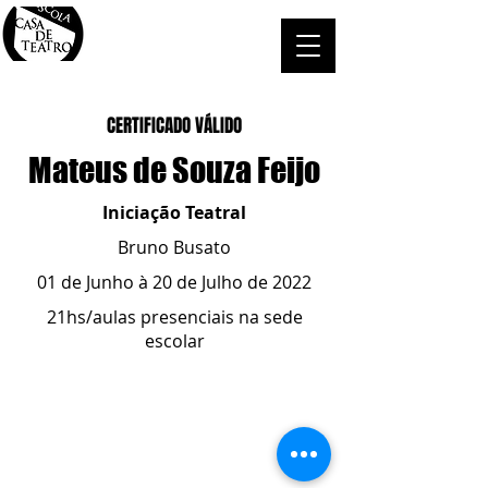
CERTIFICADO VÁLIDO
Mateus de Souza Feijo
Iniciação Teatral
Bruno Busato
01 de Junho à 20 de Julho de 2022
21hs/aulas presenciais na sede
escolar
ESCOLA CASA DE TEATRO
(51) 4066-8744
(51) 99915.2459
- whatsapp
contato@casadeteatropoa.com.br