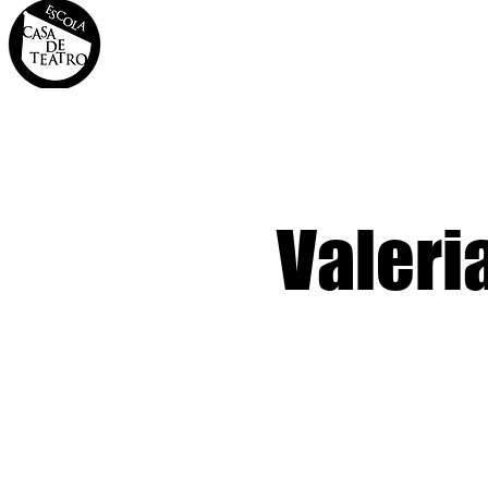
INÍCIO
A CASA
OS 
Valeri