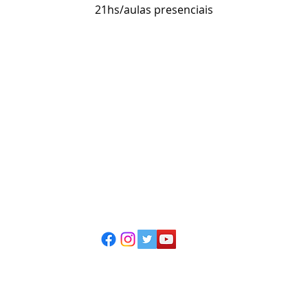
21hs/aulas presenciais
ESCOLA CASA DE TEATRO
(51) 4066-8744
(51) 99915.2459 - whatsapp
contato@casadeteatropoa.com.br
Av. Cristóvão Colombo, 400
Porto Alegre/RS - CEP 90560-002