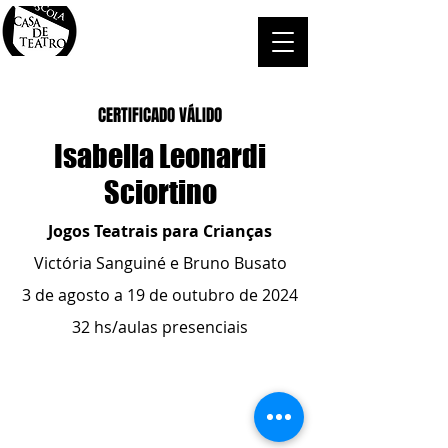
CERTIFICADO VÁLIDO
Isabella Leonardi
Sciortino
Jogos Teatrais para Crianças
Victória Sanguiné e Bruno Busato
3 de agosto a 19 de outubro de 2024
32 hs/aulas presenciais
ESCOLA CASA DE TEATRO
(51) 4066-8744
(51) 99915.2459
- whatsapp
contato@casadeteatropoa.com.br