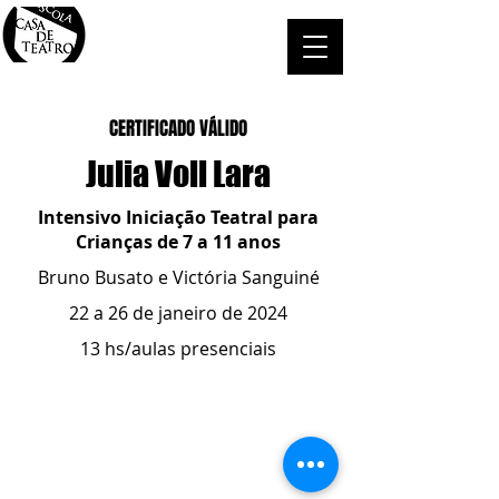
CERTIFICADO VÁLIDO
Julia Voll Lara
Intensivo Iniciação Teatral para
Crianças de 7 a 11 anos
Bruno Busato e Victória Sanguiné
22 a 26 de janeiro de 2024
13 hs/aulas presenciais
ESCOLA CASA DE TEATRO
(51) 4066-8744
(51) 99915.2459
- whatsapp
contato@casadeteatropoa.com.br