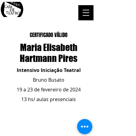
CERTIFICADO VÁLIDO
Maria Elisabeth
Hartmann Pires
Intensivo Iniciação Teatral
Bruno Busato
19 a 23 de fevereiro de 2024
13 hs/ aulas presenciais
ESCOLA CASA DE TEATRO
(51) 4066-8744
(51) 99915.2459
- whatsapp
contato@casadeteatropoa.com.br