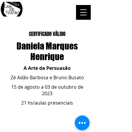
CERTIFICADO VÁLIDO
Daniela Marques
Henrique
A Arte da Persuasão
Zé Adão Barbosa e Bruno Busato
15 de agosto a 03 de outubro de
2023
21 hs/aulas presenciais
ESCOLA CASA DE TEATRO
(51) 4066-8744
(51) 99915.2459
- whatsapp