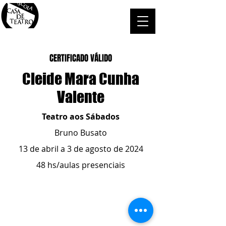
CERTIFICADO VÁLIDO
Cleide Mara Cunha
Valente
Teatro aos Sábados
Bruno Busato
13 de abril a 3 de agosto de 2024
48 hs/aulas presenciais
ESCOLA CASA DE TEATRO
(51) 4066-8744
(51) 99915.2459
- whatsapp
contato@casadeteatropoa.com.br