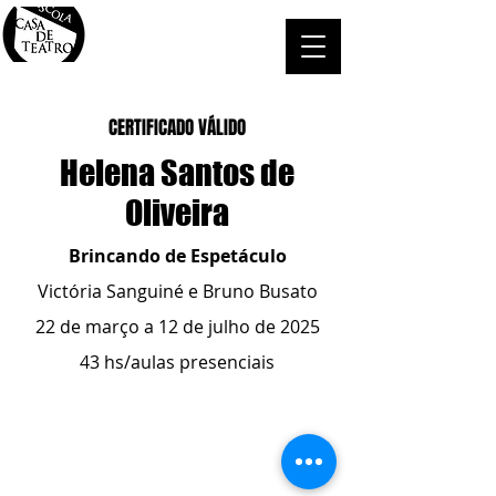
CERTIFICADO VÁLIDO
Helena Santos de
Oliveira
Brincando de Espetáculo
Victória Sanguiné e Bruno Busato
22 de março a 12 de julho de 2025
43 hs/aulas presenciais
ESCOLA CASA DE TEATRO
(51) 4066-8744
(51) 99915.2459
- whatsapp
contato@casadeteatropoa.com.br