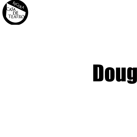
INÍCIO
A CASA
OS 
Doug