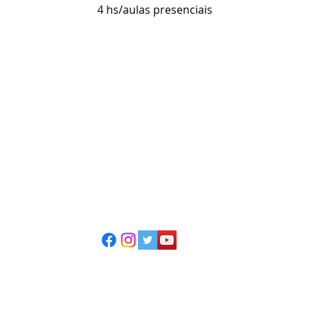
4 hs/aulas presenciais
ESCOLA CASA DE TEATRO
(51) 4066-8744
(51) 99915.2459 - whatsapp
contato@casadeteatropoa.com.br
Av. Cristóvão Colombo, 400
Porto Alegre/RS - CEP 90560-002