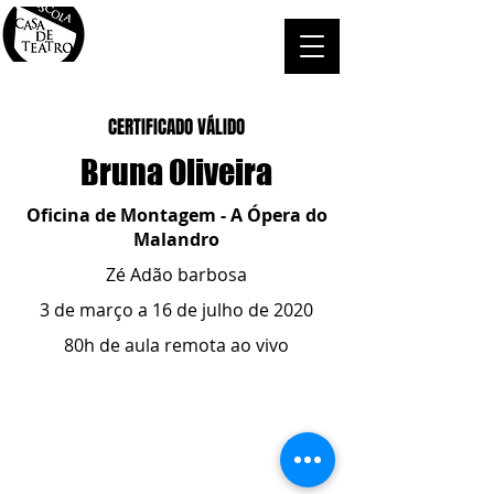
CERTIFICADO VÁLIDO
Bruna Oliveira
Oficina de Montagem - A Ópera do
Malandro
Zé Adão barbosa
3 de março a 16 de julho de 2020
80h de aula remota ao vivo
ESCOLA CASA DE TEATRO
(51) 4066-8744
(51) 99915.2459
- whatsapp
contato@casadeteatropoa.com.br