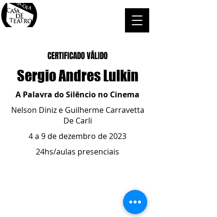
CERTIFICADO VÁLIDO
Sergio Andres Lulkin
A Palavra do Silêncio no Cinema
Nelson Diniz e Guilherme Carravetta
De Carli
4 a 9 de dezembro de 2023
24hs/aulas presenciais
ESCOLA CASA DE TEATRO
(51) 4066-8744
(51) 99915.2459
- whatsapp
contato@casadeteatropoa.com.br