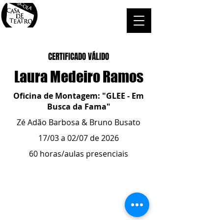
CERTIFICADO VÁLIDO
Laura Medeiro Ramos
Oficina de Montagem: "GLEE - Em
Busca da Fama"
Zé Adão Barbosa & Bruno Busato
17/03 a 02/07 de 2026
60 horas/aulas presenciais
ESCOLA CASA DE TEATRO
(51) 4066-8744
(51) 99915.2459
- whatsapp
contato@casadeteatropoa.com.br