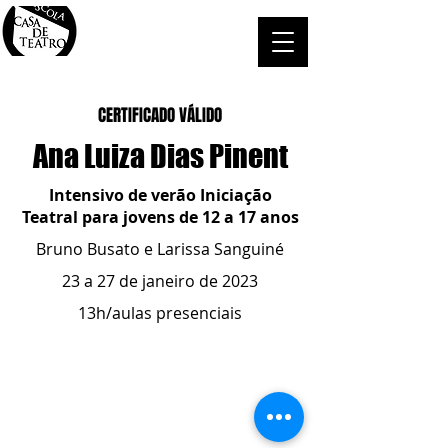
CERTIFICADO VÁLIDO
Ana Luiza Dias Pinent
Intensivo de verão Iniciação
Teatral para jovens de 12 a 17 anos
Bruno Busato e Larissa Sanguiné
23 a 27 de janeiro de 2023
13h/aulas presenciais
ESCOLA CASA DE TEATRO
(51) 4066-8744
(51) 99915.2459
- whatsapp
contato@casadeteatropoa.com.br