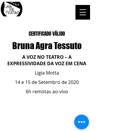
CERTIFICADO VÁLIDO
Bruna Agra Tessuto
A VOZ NO TEATRO – A
EXPRESSIVIDADE DA VOZ EM CENA
Ligia Motta
14 e 15 de Setembro de 2020
6h remotas ao-vivo
ESCOLA CASA DE TEATRO
(51) 4066-8744
(51) 99915.2459
- whatsapp
contato@casadeteatropoa.com.br