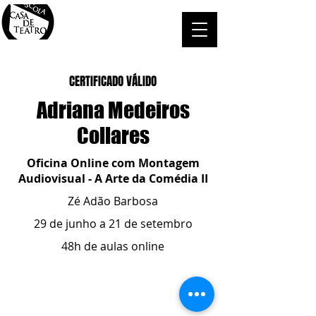
CERTIFICADO VÁLIDO
Adriana Medeiros
Collares
Oficina Online com Montagem
Audiovisual - A Arte da Comédia II
Zé Adão Barbosa
29 de junho a 21 de setembro
48h de aulas online
ESCOLA CASA DE TEATRO
(51) 4066-8744
(51) 99915.2459
- whatsapp