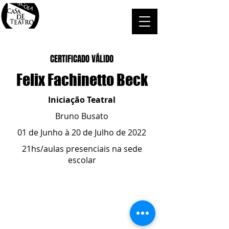
CERTIFICADO VÁLIDO
Felix Fachinetto Beck
Iniciação Teatral
Bruno Busato
01 de Junho à 20 de Julho de 2022
21hs/aulas presenciais na sede
escolar
ESCOLA CASA DE TEATRO
(51) 4066-8744
(51) 99915.2459
- whatsapp
contato@casadeteatropoa.com.br