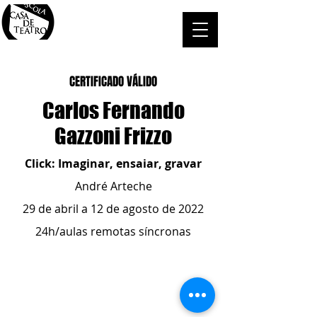
CERTIFICADO VÁLIDO
Carlos Fernando
Gazzoni Frizzo
Click: Imaginar, ensaiar, gravar
André Arteche
29 de abril a 12 de agosto de 2022
24h/aulas remotas síncronas
ESCOLA CASA DE TEATRO
(51) 4066-8744
(51) 99915.2459
- whatsapp
contato@casadeteatropoa.com.br