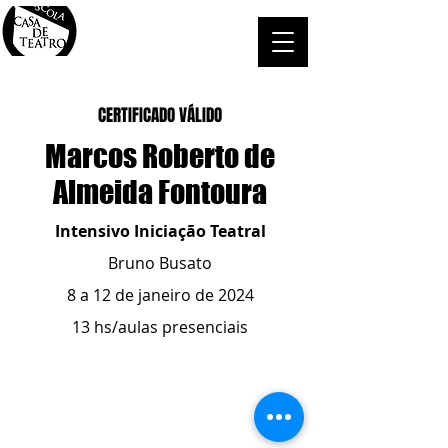
CERTIFICADO VÁLIDO
Marcos Roberto de
Almeida Fontoura
Intensivo Iniciação Teatral
Bruno Busato
8 a 12 de janeiro de 2024
13 hs/aulas presenciais
ESCOLA CASA DE TEATRO
(51) 4066-8744
(51) 99915.2459
- whatsapp
contato@casadeteatropoa.com.br