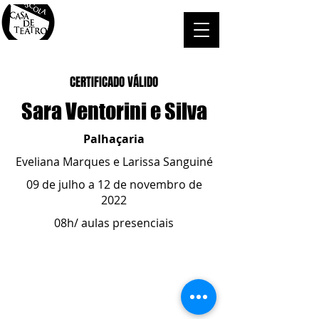
CERTIFICADO VÁLIDO
Sara Ventorini e Silva
Palhaçaria
Eveliana Marques e Larissa Sanguiné
09 de julho a 12 de novembro de
2022
08h/ aulas presenciais
ESCOLA CASA DE TEATRO
(51) 4066-8744
(51) 99915.2459
- whatsapp
contato@casadeteatropoa.com.br